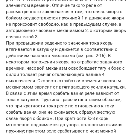
элементом времени. Отличие такого реле от
рассмотренного заключается в том, что связь якоря с
бойком осуществляется пружиной 1 и движение якоря
не происходит свободно, как в предыдущем случае, а
заторможено часовым механизмом 2, с которым якорь
связан тягой 3.
При превышении заданного значения тока якорь
втягивается в катушку и движется в соответствии с
действием часового механизма (см. рис. 2-16). В
некотором положении якоря, по отработке заданного
времени, часовой механизм освобождает тягу и боек с
силой толкает рычаг отключающего валика 4
выключателя. Скорость отработки времени часовым
механизмом зависит от втягивающего усилия катушки.
В связи с этим время срабатывания реле зависит от
тока в катушке. Пружина I рассчитана таким образом,
что при кратности тока реле по отношению к току
срабатывания, она не сжимается, образуя жесткую
связь якоря с бойком. При кратности k>3 якорь
мгновенно поднимается до упора, полностью сжимая
пружину; при этом реле срабатывает с неизменной