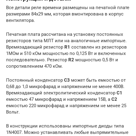
Все детали реле времени размещены на печатной плате
размерами 84х29 мм, которая вмонтирована в корпус
вентилятора.
Печатная плата рассчитана на установку постоянных
резисторов типа МЛТ или на аналогичные импортные.
Времязадающий резистор
R1
составлен из резисторов
1МОм и 510 кОм мощностью по 0,125 Вт и включенных
последовательно. Резистор
R2
мощностью 0,5 Вт и
сопротивлением 470 кОм.
Постоянный конденсатор
С3
может быть емкостью от
0,68 до 1,0 микрофарад и напряжением не менее 400В.
Времязадающий электролитический конденсатор
С1
емкостью 47 микрофарад и напряжением 15В, а
С2
емкостью 220 микрофарад и напряжением не менее 25
Вольт.
В конструкции использованы импортные диоды типа
1N4007. Можно устанавливать любые выпрямительные