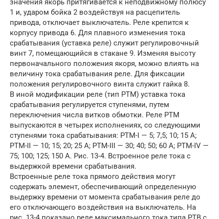
значения якорь притягивается к неподвижному полюсу
1 и, ударом бойка 2 воздействуя на расцепитель
привода, отключает выключатель. Реле крепится к
корпусу привода 6. Для плавного изменения тока
срабатывания (уставка реле) служит регулировочный
винт 7, помещающийся в стакане 9. Изменяя высоту
первоначального положения якоря, можно влиять на
величину тока срабатывания реле. Для фиксации
положения регулировочного винта служит гайка 8.
В иной модификации реле (тип РТМ) уставка тока
срабатывания регулируется ступенями, путем
переключения числа витков обмотки. Реле РТМ
выпускаются в четырех исполнениях, со следующими
ступенями тока срабатывания: PTM-I — 5; 7,5; 10; 15 А;
РТМ-II — 10; 15; 20; 25 А; РТМ-III — 30; 40; 50; 60 A; PTM-IV —
75; 100; 125; 150 А. Рис. 13-4. Встроенное реле тока с
выдержкой времени срабатывания.
Встроенные реле тока прямого действия могут
содержать элемент, обеспечивающий определенную
выдержку времени от момента срабатывания реле до
его отключающего воздействия на выключатель. На
рис. 13-4 показано реле максимального тока типа РТВ с