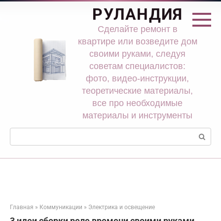
Перейти
РУЛАНДИЯ
к
контенту
Сделайте ремонт в
квартире или возведите дом
своими руками, следуя
советам специалистов:
фото, видео-инструкции,
теоретические материалы,
все про необходимые
материалы и инструменты
Поиск:
Главная
»
Коммуникации
»
Электрика и освещение
3 идеи сборки реле времени своими руками