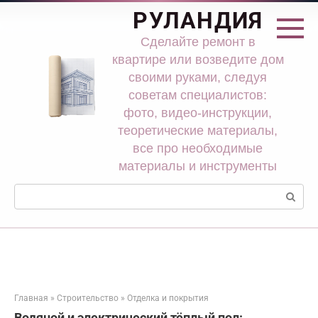
Перейти
РУЛАНДИЯ
к
контенту
Сделайте ремонт в
квартире или возведите дом
своими руками, следуя
советам специалистов:
фото, видео-инструкции,
теоретические материалы,
все про необходимые
материалы и инструменты
Поиск:
Главная
»
Строительство
»
Отделка и покрытия
Водяной и электрический тёплый пол: