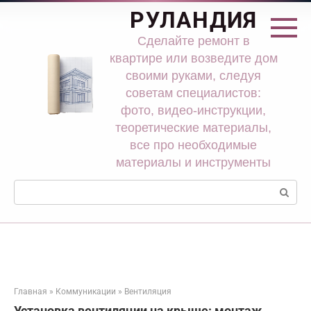
Перейти
РУЛАНДИЯ
к
контенту
Сделайте ремонт в
квартире или возведите дом
своими руками, следуя
советам специалистов:
фото, видео-инструкции,
теоретические материалы,
все про необходимые
материалы и инструменты
Поиск:
Главная
»
Коммуникации
»
Вентиляция
Установка вентиляции на крыше: монтаж