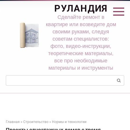
Перейти
РУЛАНДИЯ
к
контенту
Сделайте ремонт в
квартире или возведите дом
своими руками, следуя
советам специалистов:
фото, видео-инструкции,
теоретические материалы,
все про необходимые
материалы и инструменты
Поиск:
Главная
»
Строительство
»
Нормы и технологии
Проекты одноэтажных домов с тремя