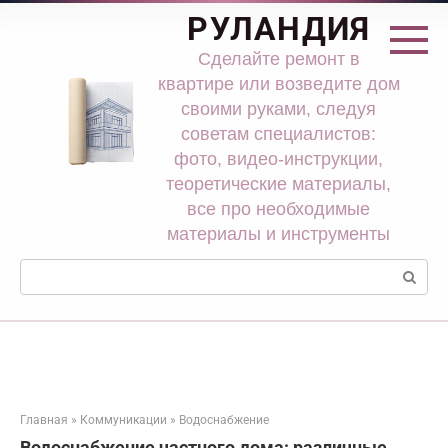
Перейти
РУЛАНДИЯ
к
контенту
Сделайте ремонт в
квартире или возведите дом
своими руками, следуя
советам специалистов:
фото, видео-инструкции,
теоретические материалы,
все про необходимые
материалы и инструменты
Поиск:
Главная
»
Коммуникации
»
Водоснабжение
Водоснабжение частного дома: различные