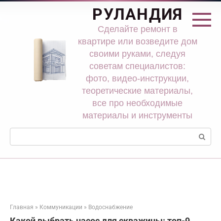
Перейти
РУЛАНДИЯ
к
контенту
Сделайте ремонт в
квартире или возведите дом
своими руками, следуя
советам специалистов:
фото, видео-инструкции,
теоретические материалы,
все про необходимые
материалы и инструменты
Поиск:
Главная
»
Коммуникации
»
Водоснабжение
Какой выбрать насос для скважины: топ-9