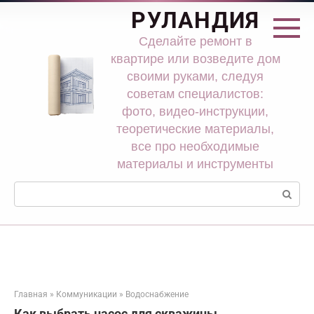
Перейти
РУЛАНДИЯ
к
контенту
Сделайте ремонт в
квартире или возведите дом
своими руками, следуя
советам специалистов:
фото, видео-инструкции,
теоретические материалы,
все про необходимые
материалы и инструменты
Поиск:
Главная
»
Коммуникации
»
Водоснабжение
Как выбрать насос для скважины.