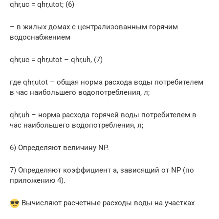
qhr,uс = qhr,utot; (6)
– в жилых домах с централизованным горячим
водоснабжением
qhr,uc = qhr,utot – qhr,uh, (7)
где qhr,utot – общая норма расхода воды потребителем
в час наибольшего водопотребления, л;
qhr,uh – норма расхода горячей воды потребителем в
час наибольшего водопотребления, л;
6) Определяют величину NP.
7) Определяют коэффициент a, зависящий от NP (по
приложению 4).
Вычисляют расчетные расходы воды на участках