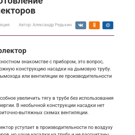
отовление
екторов
ляция
Автор:
Александр Редькин
флектор
хностном знакомстве с прибором, это вопрос,
ложную конструкцию насадки на дымовую трубу.
ымохода или вентиляции ее производительности
собное увеличить тягу в трубе без использования
ергии. В необычной конструкции насадки нет
приточно-вытяжных схемах вентиляции.
ектор уступает в производительности по воздуху
ров, но чаще насадки на трубу и не рассчитаны