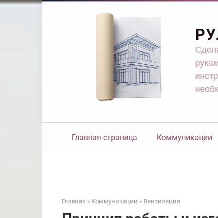
Перейти
к
контенту
РУ
Сдела
рукам
инстр
необ
Главная страница
Коммуникации
Главная
»
Коммуникации
»
Вентиляция