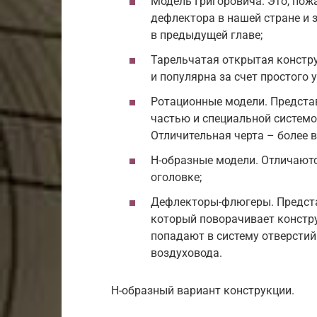
Модель Григоровича. Это, пож
дефлектора в нашей стране и 
в предыдущей главе;
Тарельчатая открытая констру
и популярна за счет простого
Ротационные модели. Предста
частью и специальной системо
Отличительная черта – более 
Н-образные модели. Отличают
оголовке;
Дефлекторы-флюгеры. Предста
который поворачивает констру
попадают в систему отверстий
воздуховода.
Н-образный вариант конструкции.