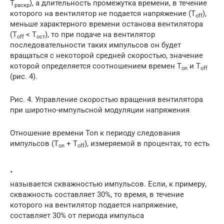
T
), а длительность промежутка времени, в течение
раскр
которого на вентилятор не подается напряжение (T
),
off
меньше характерного времени останова вентилятора
(T
< T
), то при подаче на вентилятор
off
ост
последовательности таких импульсов он будет
вращаться с некоторой средней скоростью, значение
которой определяется соотношением времен T
и T
on
off
(рис. 4).
Рис. 4. Управление скоростью вращения вентилятора
при широтно-импульсной модуляции напряжения
Отношение времени Ton к периоду следования
импульсов (T
+ T
), измеряемой в процентах, то есть
on
off
.
называется скважностью импульсов. Если, к примеру,
скважность составляет 30%, то время, в течение
которого на вентилятор подается напряжение,
составляет 30% от периода импульса