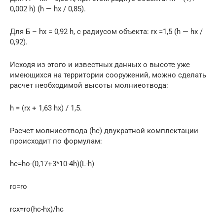
0,002 h) (h — hx / 0,85).
Для Б – hx = 0,92 h, с радиусом объекта: rx =1,5 (h — hx /
0,92).
Исходя из этого и известных данных о высоте уже
имеющихся на территории сооружений, можно сделать
расчет необходимой высоты молниеотвода:
h = (rx + 1,63 hx) / 1,5.
Расчет молниеотвода (hc) двукратной комплектации
происходит по формулам:
hc=ho-(0,17+3*10-4h)(L-h)
rc=ro
rcx=ro(hc-hx)/hc