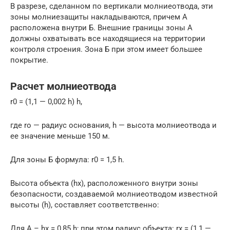
В разрезе, сделанном по вертикали молниеотвода, эти
зоны молниезащиты накладываются, причем А
расположена внутри Б. Внешние границы зоны А
должны охватывать все находящиеся на территории
контроля строения. Зона Б при этом имеет большее
покрытие.
Расчет молниеотвода
r0 = (1,1 — 0,002 h) h,
где ro — радиус основания, h — высота молниеотвода и
ее значение меньше 150 м.
Для зоны Б формула: r0 = 1,5 h.
Высота объекта (hx), расположенного внутри зоны
безопасности, создаваемой молниеотводом известной
высоты (h), составляет соответственно:
Для А – hx = 0,85 h; при этом радиус объекта: rx = (1,1 —