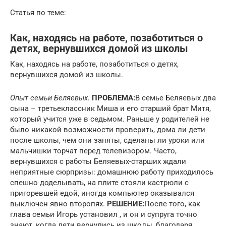
Статья по теме:
Как, находясь на работе, позаботиться о
детях, вернувшихся домой из школы
Как, находясь на работе, позаботиться о детях,
вернувшихся домой из школы.
Опыт семьи Беляевых.
ПРОБЛЕМА:
В семье Беляевых два
сына – третьеклассник Миша и его старший брат Митя,
который учится уже в седьмом. Раньше у родителей не
было никакой возможности проверить, дома ли дети
после школы, чем они заняты, сделаны ли уроки или
мальчишки торчат перед телевизором. Часто,
вернувшихся с работы Беляевых-старших ждали
неприятные сюрпризы: домашнюю работу приходилось
спешно доделывать, на плите стояли кастрюли с
пригоревшей едой, иногда компьютер оказывался
выключен явно второпях.
РЕШЕНИЕ:
После того, как
глава семьи Игорь установил , и он и супруга точно
знают, когда дети вернулись из школы, благодаря