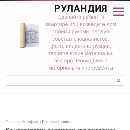
Перейти
РУЛАНДИЯ
к
контенту
Сделайте ремонт в
квартире или возведите дом
своими руками, следуя
советам специалистов:
фото, видео-инструкции,
теоретические материалы,
все про необходимые
материалы и инструменты
Поиск:
Главная
»
Комфорт
»
Бытовая техника
Как подключить и настроить все устройства