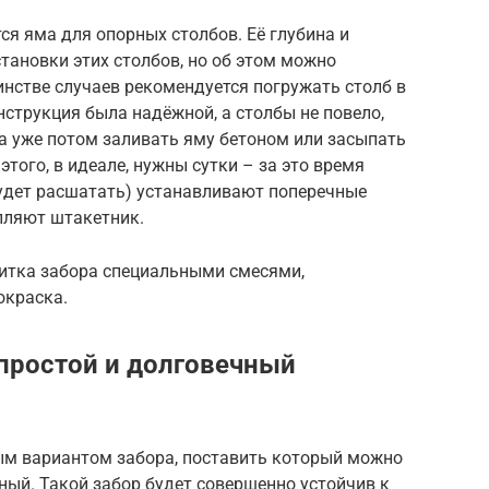
я яма для опорных столбов. Её глубина и
становки этих столбов, но об этом можно
нстве случаев рекомендуется погружать столб в
нструкция была надёжной, а столбы не повело,
 а уже потом заливать яму бетоном или засыпать
этого, в идеале, нужны сутки – за это время
 будет расшатать) устанавливают поперечные
пляют штакетник.
питка забора специальными смесями,
окраска.
 простой и долговечный
ым вариантом забора, поставить который можно
ный. Такой забор будет совершенно устойчив к