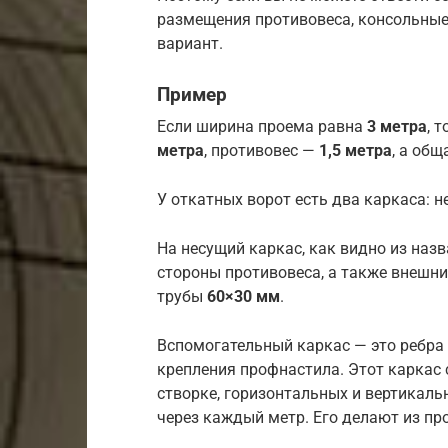
размещения противовеса, консольные
вариант.
Пример
Если ширина проема равна
3 метра
, 
метра
, противовес —
1,5 метра
, а об
У откатных ворот есть два каркаса: 
На несущий каркас, как видно из назв
стороны противовеса, а также внешн
трубы
60×30 мм
.
Вспомогательный каркас — это ребра 
крепления профнастила. Этот каркас 
створке, горизонтальных и вертикал
через каждый метр. Его делают из п