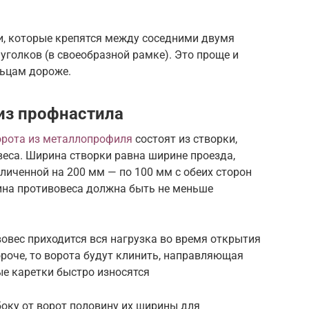
ки, которые крепятся между соседними двумя
голков (в своеобразной рамке). Это проще и
льцам дороже.
из профнастила
орота из металлопрофиля
состоят из створки,
веса. Ширина створки равна ширине проезда,
еличенной на 200 мм — по 100 мм с обеих сторон
ина противовеса должна быть не меньше
вовес приходится вся нагрузка во время открытия
ороче, то ворота будут клинить, направляющая
ые каретки быстро износятся
боку от ворот половину их ширины для