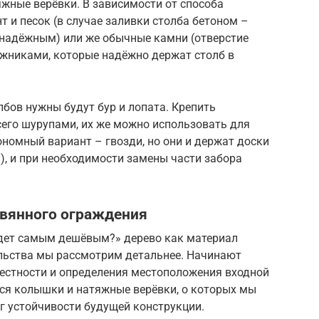
яжные верёвки. В зависимости от способа
т и песок (в случае заливки столба бетоном –
 надёжным) или же обычные камни (отверстие
жниками, которые надёжно держат столб в
лбов нужны будут бур и лопата. Крепить
сего шурупами, их же можно использовать для
номный вариант – гвозди, но они и держат доски
), и при необходимости замены части забора
евянного ограждения
удет самым дешёвым?» дерево как материал
ельства мы рассмотрим детальнее. Начинают
местности и определения местоположения входной
тся колышки и натяжные верёвки, о которых мы
г устойчивости будущей конструкции.