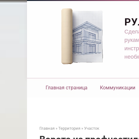
Перейти
к
контенту
РУ
Сдела
рукам
инстр
необ
Главная страница
Коммуникации
Главная
»
Территория
»
Участок