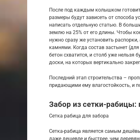
После под каждым колышком готовитс
размеры будут зависеть от способа у
написать отдельную статью. В больши
землю на 25% от его длины. Чтобы ко
нужно сразу же установить распорки,
камнями. Когда состав застынет (для 
бетон схватится, и столб уже нельзя
доски, на которых вертикально закре
Последний этап строительства – про
придающими ему влагостойкость, и п
Забор из сетки-рабицы:
Сетка рабица для забора
Сетка-рабица является самым дешёв
даже дешевле и быстрее, чем деревян