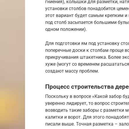
гниения), колышки для разметки, нат
установки столбов понадобится цемен
этот вариант будет самым крепким и
под столб засыпается большими булы
одном положении).
Для подготовки ям под установку сто
поперечные доски к столбам проще в
прикручивания штакетника. Более эко
хуже (могут со временем расшататься
создают массу проблем.
Процесс строительства дер
Поскольку в вопросе «Какой забор б
уверенно лидирует, то вопрос строит
возводить такие заборы с разметки 
калитки и ворот. Для этого понадобя
писали выше. Точная разметка – зало