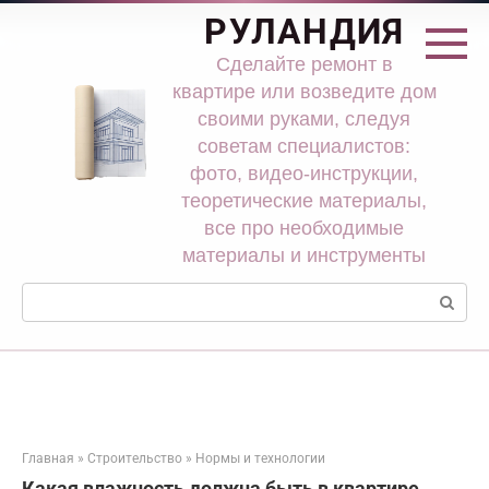
Перейти
РУЛАНДИЯ
к
контенту
Сделайте ремонт в
квартире или возведите дом
своими руками, следуя
советам специалистов:
фото, видео-инструкции,
теоретические материалы,
все про необходимые
материалы и инструменты
Поиск:
Главная
»
Строительство
»
Нормы и технологии
Какая влажность должна быть в квартире