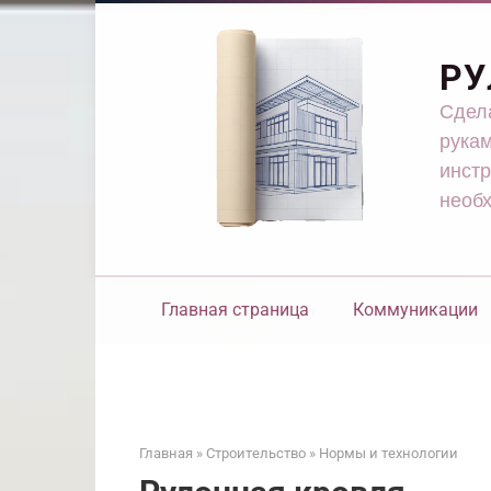
Перейти
к
контенту
РУ
Сдела
рукам
инстр
необ
Главная страница
Коммуникации
Главная
»
Строительство
»
Нормы и технологии