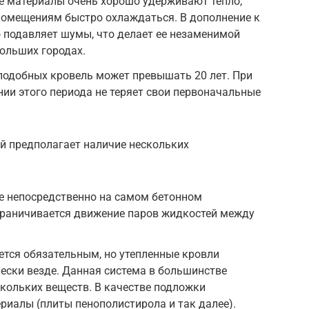
 материалы очень хорошо удерживают тепло,
помещениям быстро охлаждаться. В дополнение к
 подавляет шумы, что делает ее незаменимой
ольших городах.
подобных кровель может превышать 20 лет. При
нии этого периода не теряет свои первоначальные
й предполагает наличие нескольких
е непосредственно на самом бетонном
граничивается движение паров жидкостей между
яется обязательным, но утепленные кровли
ески везде. Данная система в большинстве
скольких веществ. В качестве подложки
иалы (плиты пенополистирола и так далее).