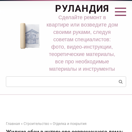
Перейти
РУЛАНДИЯ
к
контенту
Сделайте ремонт в
квартире или возведите дом
своими руками, следуя
советам специалистов:
фото, видео-инструкции,
теоретические материалы,
все про необходимые
материалы и инструменты
Поиск:
Главная
»
Строительство
»
Отделка и покрытия
Жидкие обои в интерьере современного дома: