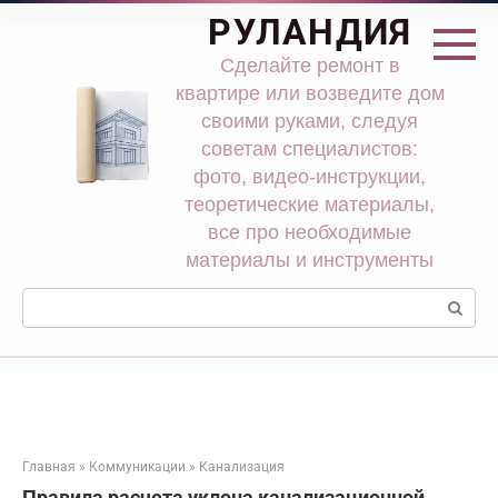
Перейти
РУЛАНДИЯ
к
контенту
Сделайте ремонт в
квартире или возведите дом
своими руками, следуя
советам специалистов:
фото, видео-инструкции,
теоретические материалы,
все про необходимые
материалы и инструменты
Поиск:
Главная
»
Коммуникации
»
Канализация
Правила расчета уклона канализационной