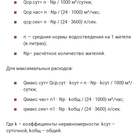
Qcp.сут= п · Nр / 1000 м³/сутки;
Qcp.час= п · Nр / (24 · 1000) м³/час;
qср.сек= п · Nр / (24 · 3600) л/сек.
п — средние нормы водоотведения на 1 жителя
(в литрах);
Nр– расчётное количество жителей.
Для максимальных расходов:
Qмакс.сут= Qcp.сут · kсут = п · Nр · kсут / 1000 м³/
сутки;
Qмакс.час= п1 · Nр · kобщ / (24 · 1000) м³/час;
qмакс.сек= п1 · Nр · kобщ / (24 · 3600) л/сек.
Где k – коэффициенты неравномерности: kсут –
суточной, kобщ – общей.