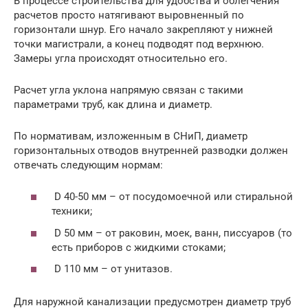
В процессе строительства для удобства и облегчения
расчетов просто натягивают выровненный по
горизонтали шнур. Его начало закрепляют у нижней
точки магистрали, а конец подводят под верхнюю.
Замеры угла происходят относительно его.
Расчет угла уклона напрямую связан с такими
параметрами труб, как длина и диаметр.
По нормативам, изложенным в СНиП, диаметр
горизонтальных отводов внутренней разводки должен
отвечать следующим нормам:
D 40-50 мм – от посудомоечной или стиральной
техники;
D 50 мм – от раковин, моек, ванн, писсуаров (то
есть приборов с жидкими стоками;
D 110 мм – от унитазов.
Для наружной канализации предусмотрен диаметр труб