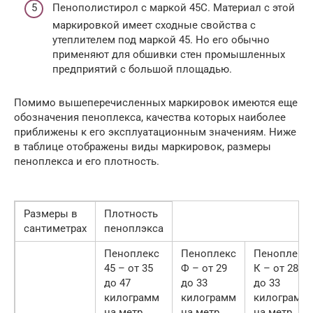
Пенополистирол с маркой 45С. Материал с этой
маркировкой имеет сходные свойства с
утеплителем под маркой 45. Но его обычно
применяют для обшивки стен промышленных
предприятий с большой площадью.
Помимо вышеперечисленных маркировок имеются еще
обозначения пеноплекса, качества которых наиболее
приближены к его эксплуатационным значениям. Ниже
в таблице отображены виды маркировок, размеры
пеноплекса и его плотность.
Размеры в
Плотность
сантиметрах
пеноплэкса
Пеноплекс
Пеноплекс
Пеноплекс
45 – от 35
Ф – от 29
К – от 28
до 47
до 33
до 33
килограмм
килограмм
килограмм
на метр
на метр
на метр