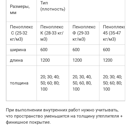
Тип
Размеры,
(плотность)
мм
Пеноплекс
Пеноплекс
Пеноплекс
Пеноплекс
С (25-32
К (28-33 кг/
Ф (29-33
45 (35-47
кг/м3)
м3)
кг/м3)
кг/м3)
ширина
600
600
600
длина
1200
1200
1200
20; 30; 40;
20, 30, 40,
20; 30; 40;
толщина
50; 60; 80;
50, 60, 80,
50; 60; 80;
100
100
100
При выполнении внутренних работ нужно учитывать,
что пространство уменьшится на толщину утеплителя +
финишное покрытие.