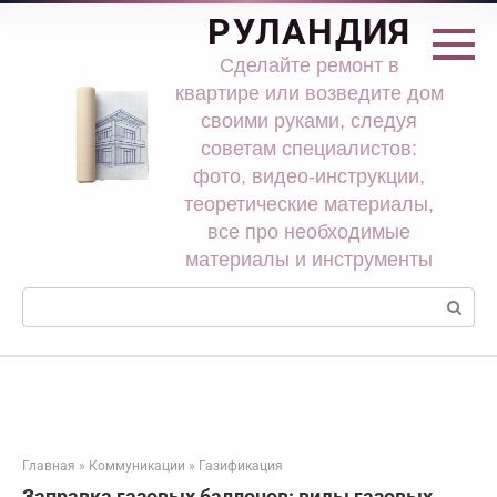
Перейти
РУЛАНДИЯ
к
контенту
Сделайте ремонт в
квартире или возведите дом
своими руками, следуя
советам специалистов:
фото, видео-инструкции,
теоретические материалы,
все про необходимые
материалы и инструменты
Поиск:
Главная
»
Коммуникации
»
Газификация
Заправка газовых баллонов: виды газовых