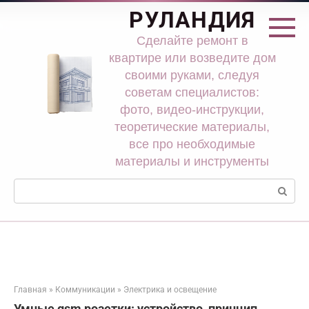
Перейти
РУЛАНДИЯ
к
контенту
Сделайте ремонт в
квартире или возведите дом
своими руками, следуя
советам специалистов:
фото, видео-инструкции,
теоретические материалы,
все про необходимые
материалы и инструменты
Поиск:
Главная
»
Коммуникации
»
Электрика и освещение
Умные gsm розетки: устройство, принцип