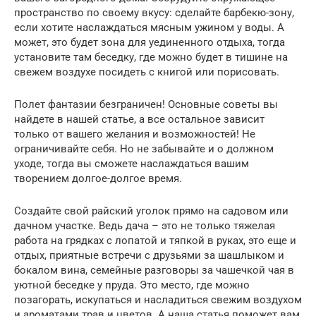
пространство по своему вкусу: сделайте барбекю-зону,
если хотите наслаждаться мясным ужином у воды. А
может, это будет зона для уединенного отдыха, тогда
установите там беседку, где можно будет в тишине на
свежем воздухе посидеть с книгой или порисовать.
Полет фантазии безграничен! Основные советы вы
найдете в нашей статье, а все остальное зависит
только от вашего желания и возможностей! Не
ограничивайте себя. Но не забывайте и о должном
уходе, тогда вы сможете наслаждаться вашим
творением долгое-долгое время.
Создайте свой райский уголок прямо на садовом или
дачном участке. Ведь дача – это не только тяжелая
работа на грядках с лопатой и тяпкой в руках, это еще и
отдых, приятные встречи с друзьями за шашлыком и
бокалом вина, семейные разговоры за чашечкой чая в
уютной беседке у пруда. Это место, где можно
позагорать, искупаться и насладиться свежим воздухом
и ароматами трав и цветов. А наша статья поможет вам