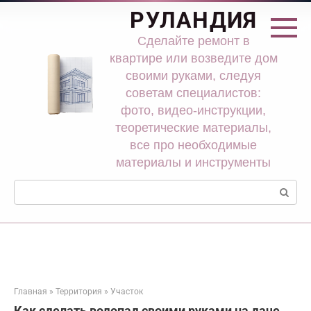
Перейти
РУЛАНДИЯ
к
контенту
Сделайте ремонт в
квартире или возведите дом
своими руками, следуя
советам специалистов:
фото, видео-инструкции,
теоретические материалы,
все про необходимые
материалы и инструменты
Поиск:
Главная
»
Территория
»
Участок
Как сделать водопад своими руками на даче