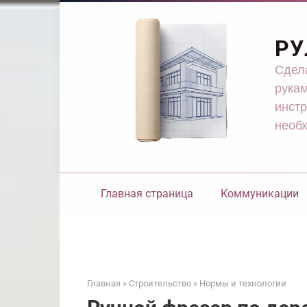
Перейти
к
контенту
РУ
Сдела
рукам
инстр
необ
Главная страница
Коммуникации
Главная
»
Строительство
»
Нормы и технологии