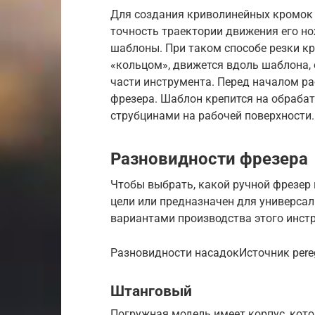
Для создания криволинейных кромок
точность траектории движения его н
шаблоны. При таком способе резки кр
«кольцом», движется вдоль шаблона,
части инструмента. Перед началом р
фрезера. Шаблон крепится на обраба
струбцинами на рабочей поверхности.
Разновидности фрезера
Чтобы выбрать, какой ручной фрезер
цели или предназначен для универсал
вариантами производства этого инстр
Разновидности насадокИсточник pereg
Штанговый
Погружная модель имеет корпус, кото