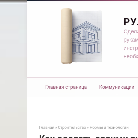
Перейти
к
контенту
РУ
Сдела
рукам
инстр
необ
Главная страница
Коммуникации
Главная
»
Строительство
»
Нормы и технологии