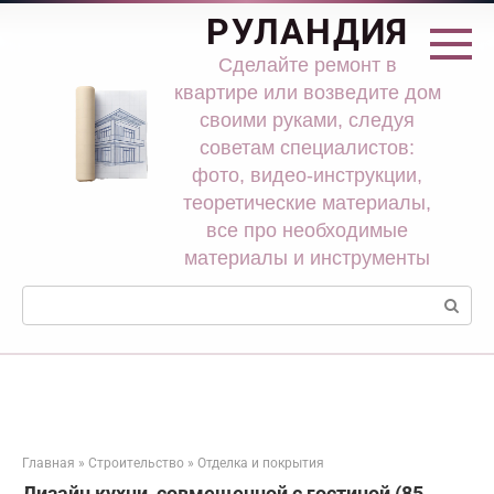
Перейти
РУЛАНДИЯ
к
контенту
Сделайте ремонт в
квартире или возведите дом
своими руками, следуя
советам специалистов:
фото, видео-инструкции,
теоретические материалы,
все про необходимые
материалы и инструменты
Поиск:
Главная
»
Строительство
»
Отделка и покрытия
Дизайн кухни, совмещенной с гостиной (85