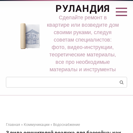
Перейти
РУЛАНДИЯ
к
контенту
Сделайте ремонт в
квартире или возведите дом
своими руками, следуя
советам специалистов:
фото, видео-инструкции,
теоретические материалы,
все про необходимые
материалы и инструменты
Поиск:
Главная
»
Коммуникации
»
Водоснабжение
3 вида осушителей воздуха для бассейна: как