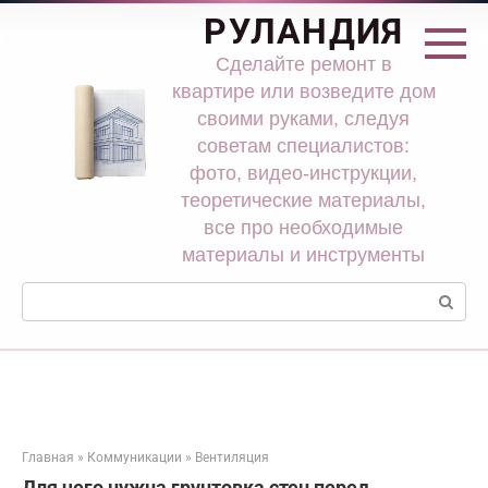
Перейти
РУЛАНДИЯ
к
контенту
Сделайте ремонт в
квартире или возведите дом
своими руками, следуя
советам специалистов:
фото, видео-инструкции,
теоретические материалы,
все про необходимые
материалы и инструменты
Поиск:
Главная
»
Коммуникации
»
Вентиляция
Для чего нужна грунтовка стен перед