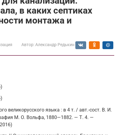
 для канализации:
ла, в каких септиках
ности монтажа и
изация
Автор:
Александр Редькин
)
)
 великорусского языка : в 4 т. / авт.-сост. В. И.
рафия М. О. Вольфа, 1880—1882. — Т. 4. —
 2016)