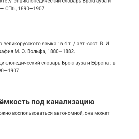
акте // Энциклопедический словарь Брокгауза и
. —
СПб.
, 1890—1907.
еликорусского языка : в 4 т. / авт.-сост. В. И.
рафия М. О. Вольфа, 1880—1882.
циклопедический словарь Брокгауза и Ефрона : в
890—1907.
 ёмкость под канализацию
можно воспользоваться автономной, она может