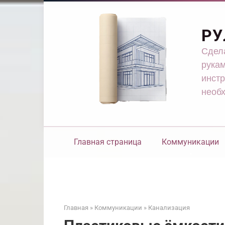
Перейти
к
контенту
РУ
Сдела
рукам
инстр
необ
Главная страница
Коммуникации
Главная
»
Коммуникации
»
Канализация