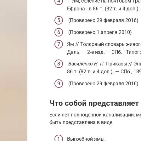
↑ Ям, селение на почтовом тр
Ефрона : в 86 т. (82 т. и 4 доп.)
(Проверено 29 февраля 2016)
(Проверено 1 апреля 2010)
Ям // Толковый словарь живого в
Даль. — 2-е изд. —
СПб.
: Типог
Василенко Н. П.
Приказы // Эн
86 т. (82 т. и 4 доп.). —
СПб.
, 1
(Проверено 29 февраля 2016)
Что собой представляет
Если нет полноценной канализации, 
быть представлена в виде:
Выгребной ямы.