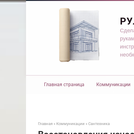
Перейти
к
контенту
РУ
Сдела
рукам
инстр
необ
Главная страница
Коммуникации
Главная
»
Коммуникации
»
Сантехника