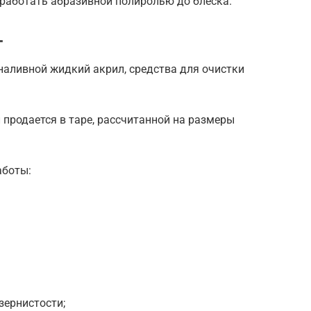
обработать абразивной полиролью до блеска.
т
наливной жидкий акрил, средства для очистки
 продается в таре, рассчитанной на размеры
аботы:
зернистости;