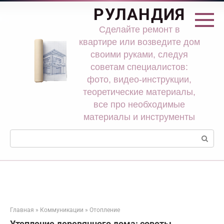
Перейти
РУЛАНДИЯ
к
контенту
Сделайте ремонт в
квартире или возведите дом
своими руками, следуя
советам специалистов:
фото, видео-инструкции,
теоретические материалы,
все про необходимые
материалы и инструменты
Поиск:
Главная
»
Коммуникации
»
Отопление
Утепление деревянного дома: советы