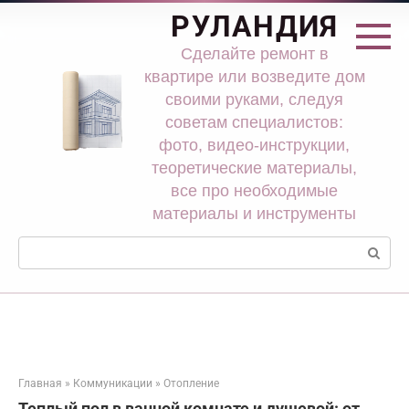
Перейти
РУЛАНДИЯ
к
контенту
Сделайте ремонт в
квартире или возведите дом
своими руками, следуя
советам специалистов:
фото, видео-инструкции,
теоретические материалы,
все про необходимые
материалы и инструменты
Поиск:
Главная
»
Коммуникации
»
Отопление
Теплый пол в ванной комнате и душевой: от