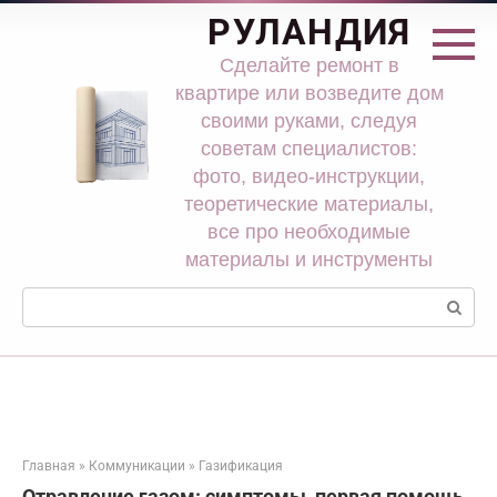
Перейти
РУЛАНДИЯ
к
контенту
Сделайте ремонт в
квартире или возведите дом
своими руками, следуя
советам специалистов:
фото, видео-инструкции,
теоретические материалы,
все про необходимые
материалы и инструменты
Поиск:
Главная
»
Коммуникации
»
Газификация
Отравление газом: симптомы, первая помощь,