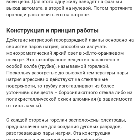
всей цепи. Для этого одну жилу заводят на фазный
выход автомата, а второй на нулевой. Потом протяните
провод и расключить его на патроне.
Конструкция и принцип работы
Действие натриевой газоразрядной лампы основано на
свойстве паров натрия, способных излучать
монохроматический яркий свет в жёлто-оранжевом
спектре. Это газообразное вещество заключено в
особой колбе (трубке), называемой горелкой.
Поскольку разогретые до высокой температуры пары
натрия агрессивно действуют на стеклянные
поверхности, то трубку изготавливают из более
устойчивых веществ – боросиликатного стекла либо из
поликристаллической окиси алюминия (в зависимости
от типа лампы).
С каждой стороны горелки расположены электроды,
предназначенные для создания дуговых разрядов,
разогревающих пары натрия. Эта конструкция
размещена в вакуумной стеклянной колбе,