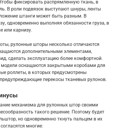
 Чтобы фиксировать распрямленную ткань, в
ль. В роли подвязок выступают шнуры, ленты
ложение штанги может быть разным. В
зу, одновременно выполняя обязанности груза, в
е или карнизу.
оты, рулонные шторы несколько отличаются
снащаются дополнительными элементами,
ид, сделать эксплуатацию более комфортной.
е модели оснащаются закрытыми коробами для
ные роллеты, в которых предусмотрены
 предупреждающие перекосы тканевых рулонов.
минусы
вание механизма для рулонных штор своими
лесообразность такого решение. Поэтому будет
ьштор, но одновременно ткнуть пальцем в их
 согласятся многие: