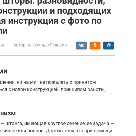
 шторы: разновидности,
онструкции и подходящих
я инструкция с фото по
ли
ты
Автор:
Александр Редькин
ми
влении, ни на миг не пожалеть о принятом
ся с новой конструкцией, принципом работы,
анизм
— штанга, имеющая круглое сечение, ее задача —
стичное или полное. Достигается это при помощи