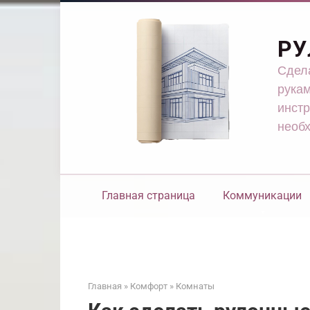
Перейти
к
контенту
РУ
Сдела
рукам
инстр
необ
Главная страница
Коммуникации
Главная
»
Комфорт
»
Комнаты