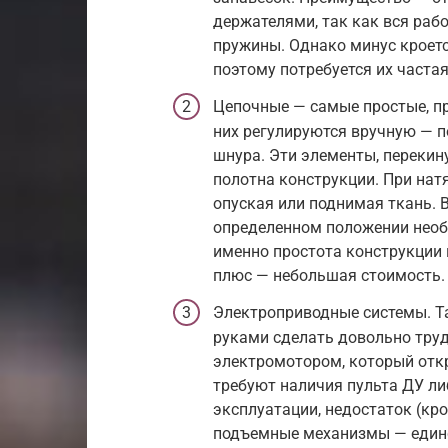
держателями, так как вся ра
пружины. Однако минус кроется
поэтому потребуется их частая
Цепочные — самые простые, п
них регулируются вручную — п
шнура. Эти элементы, перекин
полотна конструкции. При нат
опуская или поднимая ткань. 
определенном положении необ
именно простота конструкции 
плюс — небольшая стоимость.
Электроприводные системы. Т
руками сделать довольно труд
электромотором, который отк
требуют наличия пульта ДУ л
эксплуатации, недостаток (кр
подъемные механизмы — единс