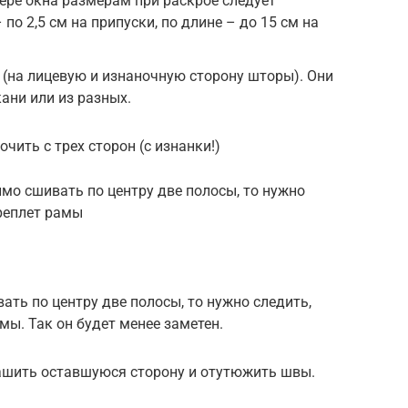
ере окна размерам при раскрое следует
по 2,5 см на припуски, по длине – до 15 см на
.
 (на лицевую и изнаночную сторону шторы). Они
кани или из разных.
чить с трех сторон (с изнанки!)
имо сшивать по центру две полосы, то нужно
реплет рамы
ать по центру две полосы, то нужно следить,
мы. Так он будет менее заметен.
зашить оставшуюся сторону и отутюжить швы.