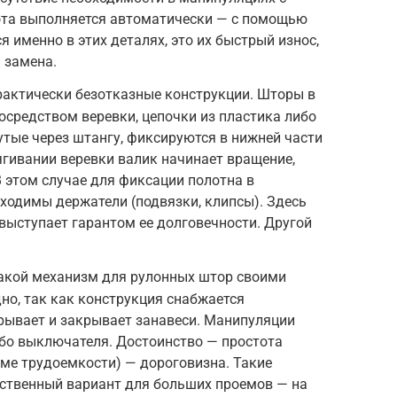
бота выполняется автоматически — с помощью
 именно в этих деталях, это их быстрый износ,
 замена.
рактически безотказные конструкции. Шторы в
осредством веревки, цепочки из пластика либо
утые через штангу, фиксируются в нижней части
ягивании веревки валик начинает вращение,
В этом случае для фиксации полотна в
ходимы держатели (подвязки, клипсы). Здесь
выступает гарантом ее долговечности. Другой
акой механизм для рулонных штор своими
но, так как конструкция снабжается
рывает и закрывает занавеси. Манипуляции
ибо выключателя. Достоинство — простота
оме трудоемкости) — дороговизна. Такие
твенный вариант для больших проемов — на